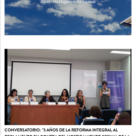
RUTA
Inicio
-
Hostigamiento Sexual
DE
NAVEGACIÓN
CONVERSATORIO: "5 AÑOS DE LA REFORMA INTEGRAL AL