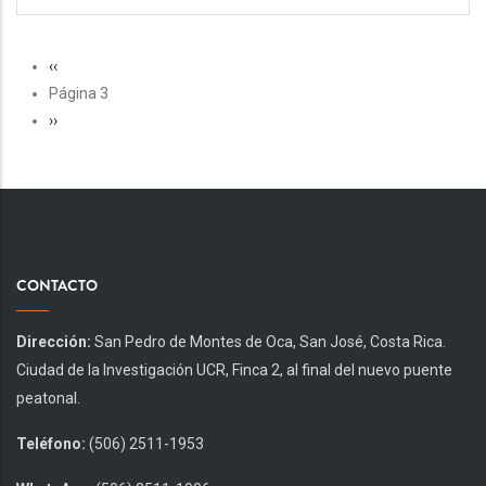
PAGINACIÓN
Página
‹‹
anterior
Página 3
Siguiente
››
página
CONTACTO
Dirección:
San Pedro de Montes de Oca, San José, Costa Rica.
Ciudad de la Investigación UCR, Finca 2, al final del nuevo puente
peatonal.
Teléfono:
(506) 2511-1953