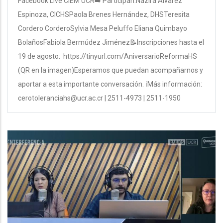
Facebook Live CIEM UCR➡️ Participan:Nazira Álvarez
Espinoza, CICHSPaola Brenes Hernández, DHSTeresita
Cordero CorderoSylvia Mesa Peluffo Eliana Quimbayo
BolañosFabiola Bermúdez Jiménez📝Inscripciones hasta el
19 de agosto: https://tinyurl.com/AniversarioReformaHS
(QR en la imagen)Esperamos que puedan acompañarnos y
aportar a esta importante conversación. ℹ️Más información:
cerotoleranciahs@ucr.ac.cr | 2511-4973 | 2511-1950