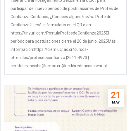
Tolerancia al Hostigamiento Sexual en la UCR", para
participar del nuevo periodo de postulaciones de Profes de
Confianza.Contanos, ¿Conoces alguno/ne/na Profe de
Confianza?Llená el formulario en el QR o en
https://tinyurl.com/PostulaProfesdeConfianza2025El
período para postulaciones cierre el 20 de junio, 2025Más
información:https://ciem.ucr.ac.cr/cursos-
ofrecidos/profesdeconfianza |2511-4973 |
cerotoleranciahs@ucr.ac.cr @ucrlibredeacososexual
21
MAY