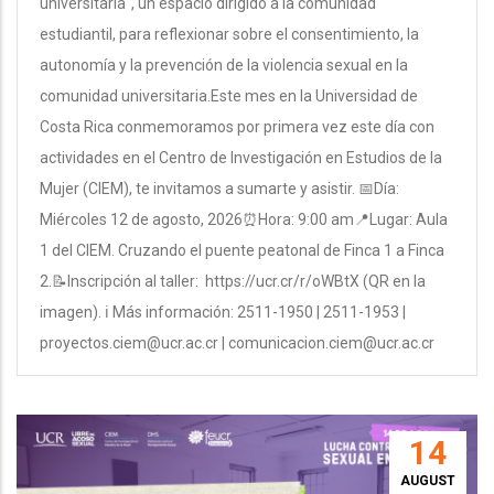
universitaria", un espacio dirigido a la comunidad
estudiantil, para reflexionar sobre el consentimiento, la
autonomía y la prevención de la violencia sexual en la
comunidad universitaria.Este mes en la Universidad de
Costa Rica conmemoramos por primera vez este día con
actividades en el Centro de Investigación en Estudios de la
Mujer (CIEM), te invitamos a sumarte y asistir. 📅Día:
Miércoles 12 de agosto, 2026⏰Hora: 9:00 am📍Lugar: Aula
1 del CIEM. Cruzando el puente peatonal de Finca 1 a Finca
2.📝Inscripción al taller: https://ucr.cr/r/oWBtX (QR en la
imagen). ℹ️ Más información: 2511-1950 | 2511-1953 |
proyectos.ciem@ucr.ac.cr | comunicacion.ciem@ucr.ac.cr
14
AUGUST