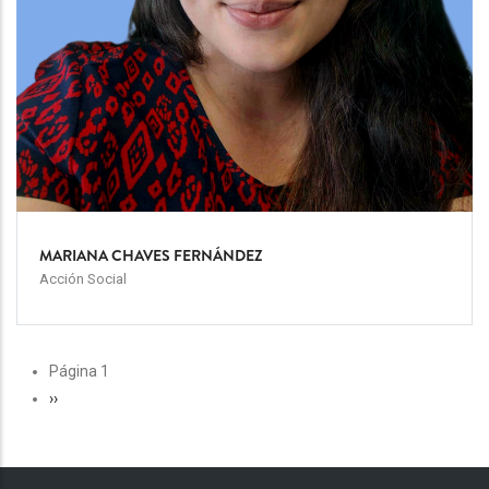
MARIANA CHAVES FERNÁNDEZ
Acción Social
PAGINACIÓN
Página 1
Siguiente
››
página