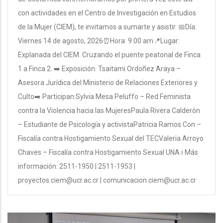
con actividades en el Centro de Investigación en Estudios
de la Mujer (CIEM), te invitamos a sumarte y asistir. 📅Día:
Viernes 14 de agosto, 2026⏰Hora: 9:00 am📍Lugar:
Explanada del CIEM. Cruzando el puente peatonal de Finca
1 a Finca 2. ➡️ Exposición: Tsaitami Ordoñez Araya –
Asesora Jurídica del Ministerio de Relaciones Exteriores y
Culto➡️ Participan:Sylvia Mesa Peluffo – Red Feminista
contra la Violencia hacia las MujeresPaula Rivera Calderón
– Estudiante de Psicología y activistaPatricia Ramos Con –
Fiscalía contra Hostigamiento Sexual del TECValeria Arroyo
Chaves – Fiscalía contra Hostigamiento Sexual UNA ℹ️ Más
información: 2511-1950 | 2511-1953 |
proyectos.ciem@ucr.ac.cr | comunicacion.ciem@ucr.ac.cr