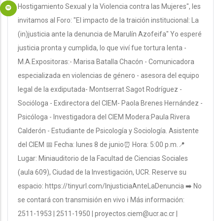
Hostigamiento Sexual y la Violencia contra las Mujeres", les
invitamos al Foro: "El impacto de la traición institucional: La
(in)justicia ante la denuncia de Marulín Azofeifa" Yo esperé
justicia pronta y cumplida, lo que viví fue tortura lenta -
M.A.Expositoras:- Marisa Batalla Chacón - Comunicadora
especializada en violencias de género - asesora del equipo
legal de la exdiputada- Montserrat Sagot Rodríguez -
Socióloga - Exdirectora del CIEM- Paola Brenes Hernández -
Psicóloga - Investigadora del CIEM Modera:Paula Rivera
Calderón - Estudiante de Psicología y Sociología. Asistente
del CIEM 📅 Fecha: lunes 8 de junio⏰ Hora: 5:00 p.m.📍
Lugar: Miniauditorio de la Facultad de Ciencias Sociales
(aula 609), Ciudad de la Investigación, UCR. Reserve su
espacio: https://tinyurl.com/InjusticiaAnteLaDenuncia ➡️ No
se contará con transmisión en vivo ℹ️ Más información:
2511-1953 | 2511-1950 | proyectos.ciem@ucr.ac.cr |