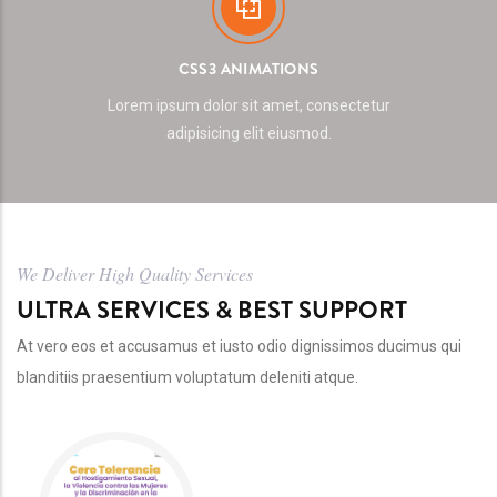
CSS3 ANIMATIONS
Lorem ipsum dolor sit amet, consectetur
adipisicing elit eiusmod.
We Deliver High Quality Services
ULTRA SERVICES & BEST SUPPORT
At vero eos et accusamus et iusto odio dignissimos ducimus qui
blanditiis praesentium voluptatum deleniti atque.