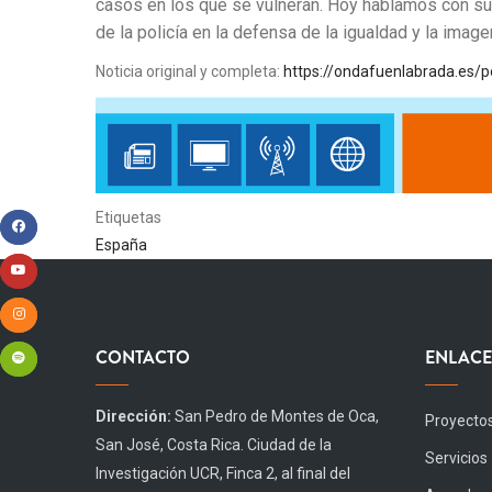
casos en los que se vulneran. Hoy hablamos con sus
de la policía en la defensa de la igualdad y la image
Noticia original y completa:
https://ondafuenlabrada.es/po
Etiquetas
España
CONTACTO
ENLACE
Dirección:
San Pedro de Montes de Oca,
Proyecto
San José, Costa Rica. Ciudad de la
Servicios
Investigación UCR, Finca 2, al final del