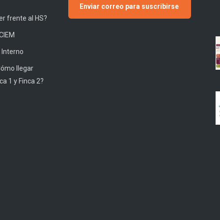
Enviar correo para suscribirse
r frente al HS?
 CIEM
 Interno
Cómo llegar
ca 1 y Finca 2?