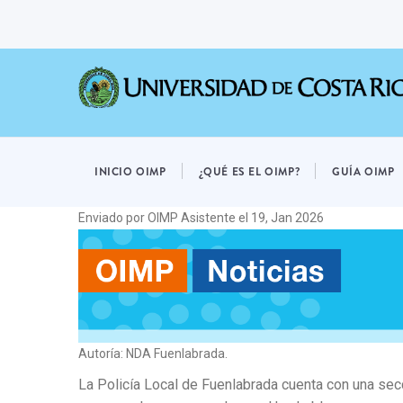
Pasar
al
contenido
principal
OIMP
MENÚ
INICIO OIMP
¿QUÉ ES EL OIMP?
GUÍA OIMP
Enviado por
OIMP Asistente
el 19, Jan 2026
Autoría: NDA Fuenlabrada.
La Policía Local de Fuenlabrada cuenta con una secc