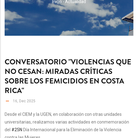
RUTA
Inicio
-
Actualidad
DE
NAVEGACIÓN
CONVERSATORIO "VIOLENCIAS QUE
NO CESAN: MIRADAS CRÍTICAS
SOBRE LOS FEMICIDIOS EN COSTA
RICA"
16, Dec 2025
Desde el CIEM y la UGEN, en colaboración con otras unidades
universitarias, realizamos varias actividades en conmemoración
del
#25N
Día Internacional para la Eliminación de la Violencia
contra las Mujeres.