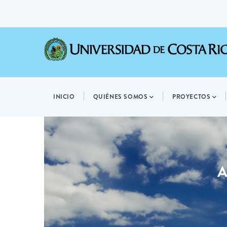
Pasar
al
contenido
principal
MAIN
NAVIGATION
INICIO
QUIÉNES SOMOS
PROYECTOS
A