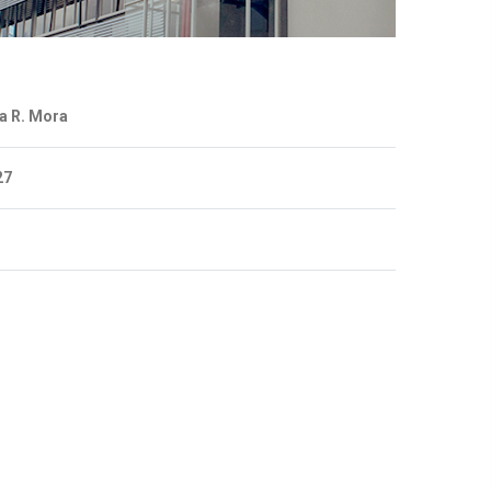
na R. Mora
27