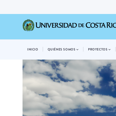
Pasar
al
contenido
principal
MAIN
NAVIGATION
INICIO
QUIÉNES SOMOS
PROYECTOS